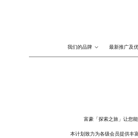
Main
我们的品牌
最新推广及
navigation
跳
转
到
主
要
内
容
富豪「探索之旅」让您能
本计划致力为各级会员提供丰富