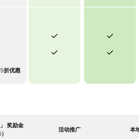
5折优惠
」 奖励金
活动推广
本
$）