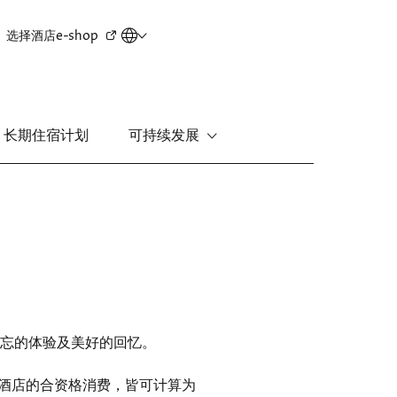
Secondary
选择酒店
e-shop
menu
长期住宿计划
可持续发展
新界
丽豪酒店
富豪机场酒店
忘的体验及美好的回忆。
 酒店的合资格消费，皆可计算为