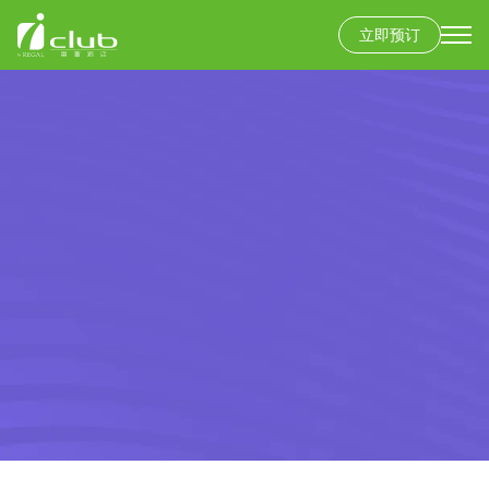
立即预订
Secondary
menu
跳
转
到
主
要
内
容