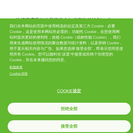
Bottom
选择酒店
我们的品牌
推广与优惠
奖励计划
e-shop
我们在本网站的页面中使用精选的自定及第三方 Cookie：必要
管理层简介
menu
Cookie，这是使用本网站所必需的；功能性 Cookie，在您使用网
站时提供更好的便利性；效能 Cookie（或称性能 Cookie），我们
用来生成网站使用情况的聚合数据与统计资料；以及营销 Cookie，
抢先一步，掌握最新资讯！
用于显示相关内容与广告。如果您选择‘接受全部’，即表示您同意使
用所有 Cookie。您可以随时在‘设置’中接受或拒绝个别类型的
Cookie，并在未来撤回您的同意。
私隐政策
Cookie 详情
COOKIE设定
Footer
无障碍声明
私隐声明
Cookie政策
网站使用条款
拒绝全部
© Copyright 2026 Regal Hotels International. All rights reserved. ICP license
17016348
接受全部