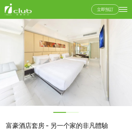
立即預訂
Secondary
menu
移
圖
至
片
主
內
容
富豪酒店套房 - 另一个家的非凡體驗