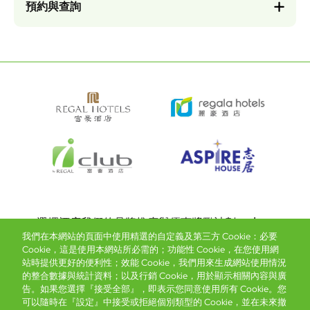
預約與查詢
Bottom
選擇酒店
我們的品牌
推廣與優惠
獎勵計劃
e-shop
我們在本網站的頁面中使用精選的自定義及第三方 Cookie：必要
管理層簡介
menu
Cookie，這是使用本網站所必需的；功能性 Cookie，在您使用網
站時提供更好的便利性；效能 Cookie，我們用來生成網站使用情況
的整合數據與統計資料；以及行銷 Cookie，用於顯示相關內容與廣
搶先一步，掌握最新資訊！
告。如果您選擇『接受全部』，即表示您同意使用所有 Cookie。您
可以隨時在『設定』中接受或拒絕個別類型的 Cookie，並在未來撤