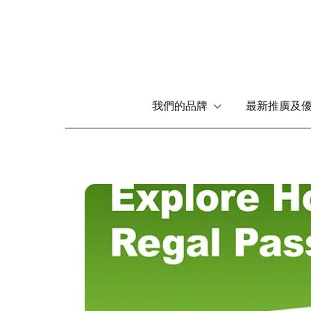
Main
我們的品牌
最新推廣及
navigation
移
至
主
內
圖
容
片