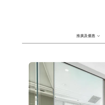
推廣及優惠
移
至
主
內
圖
容
片