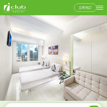
立即預訂
移
至
主
內
容
香港島
富豪香港酒店
九龍
富豪九龍酒店