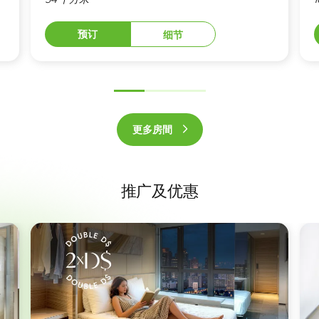
预订
细节
前
下
一
一
更多房間
个
个
推广及优惠