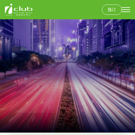
跳
预订
转
到
主
要
内
容
香港岛
富豪香港酒店
九龙
富豪九龙酒店
新界
丽豪酒店