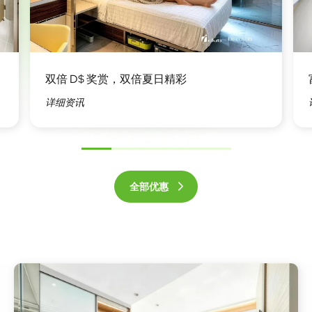
图
图
像
像
双倍 D$ 奖赏，双倍夏日精彩
详细资讯
前
下
一
一
全部优惠
个
个